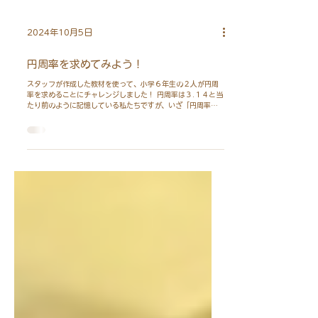
2024年10月5日
円周率を求めてみよう！
スタッフが作成した教材を使って、小学６年生の２人が円周
率を求めることにチャレンジしました！ 円周率は３.１４と当
たり前のように記憶している私たちですが、いざ「円周率っ
てそもそも何？」と問われると意外と難しい気もします。 自
ら３.１４という数を導くために考えることで、その数字の意
味を深く理解することができます！ コンパスや糸を使って器
用に教材を進めていく２人… １時間半ほどの時間をかけて教
材に取り組みました。通常の授業時間よりはるかに長い時間
でしたが、最後まで集中して取り組む姿に成長を感じ、こち
らまで嬉しい気持ちになりました！