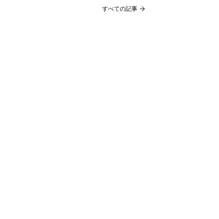
すべての記事
あいのいえ
​一般社団法人
法人概要
ブログ
ニュース
アクセス
沖縄県中頭郡読谷村字渡慶次1199-3
090-3795-6321
kaemi.bronze11993@gmail.com
日々の活動記録