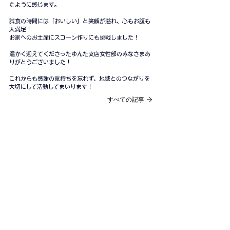
たように感じます。
試食の時間には「おいしい」と笑顔が溢れ、心もお腹も
大満足！
お家へのお土産にスコーン作りにも挑戦しました！
温かく迎えてくださったゆんた支店女性部のみなさまあ
りがとうございました！
これからも感謝の気持ちを忘れず、地域とのつながりを
大切にして活動してまいります！
すべての記事
あいのいえ
​一般社団法人
法人概要
ブログ
ニュース
アクセス