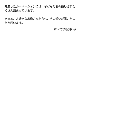
完成したカーネーションには、子どもたちの優しさがた
くさん詰まっています。
きっと、大好きなお母さんたちへ、その想いが届いたこ
とと思います。
すべての記事
あいのいえ
​一般社団法人
法人概要
ブログ
ニュース
アクセス
沖縄県中頭郡読谷村字渡慶次1199-3
090-3795-6321