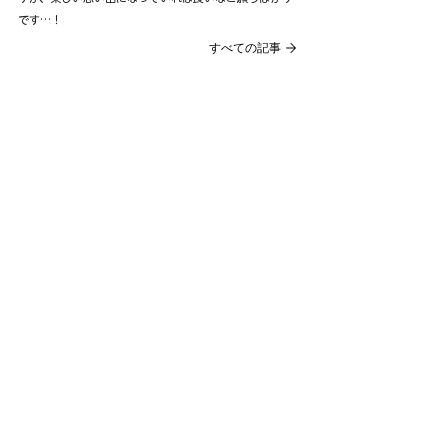
です…！
すべての記事
あいのいえ
​一般社団法人
法人概要
ブログ
ニュース
アクセス
沖縄県中頭郡読谷村字渡慶次1199-3
090-3795-6321
kaemi.bronze11993@gmail.com