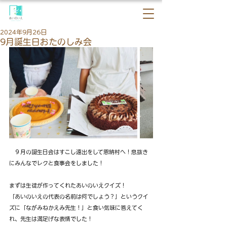
2024年9月26日
9月誕生日おたのしみ会
　９月の誕生日会はすこし遠出をして恩納村へ！息抜き
にみんなでレクと食事会をしました！
まずは生徒が作ってくれたあいのいえクイズ！
「あいのいえの代表の名前は何でしょう？」というクイ
ズに「ながみねかえみ先生！」と食い気味に答えてく
れ、先生は満足げな表情でした！