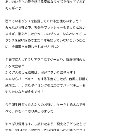
あいのいえへの愛を感じる素敵なクイズを作ってくれて
ありがとう！！
習っているダンスを披露してくれる生徒もいました！
みんなが見守る中、緊張やプレッシャーもあったと思い
ますが、堂々としたかっこいいダンス！なんといっても、
ダンスを習い始めてまだ半年も経っていないということ
に、全員驚きを隠しきれませんでした…！
全員で協力してクリアを目指すゲームや、毎度恒例のカ
ルタ大会など！
たくさん楽しんだ後は、お弁当をいただきます！
本来ならバーベキューをする予定でしたが、台風の影響で
延期に、、。またタイミングを見つけてバーベキューも
やりたいなと考え中です！
今月誕生日だったふたりのお祝い、ケーキもみんなで食
べて、おもいっきり楽しみました！
やっぱり帰路はすこし疲れたように見えた子どもたちで
すが、楽しい思い出になっていれば良いなと願うばかり